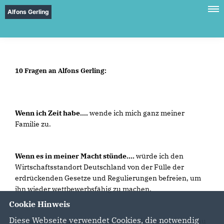
Alfons Gerling
10 Fragen an Alfons Gerling:
Wenn ich Zeit habe....
wende ich mich ganz meiner
Familie zu.
Wenn es in meiner Macht stünde....
würde ich den
Wirtschaftsstandort Deutschland von der Fülle der
erdrückenden Gesetze und Regulierungen befreien, um
ihn wieder wettbewerbsfähig zu machen.
Cookie Hinweis
Diese Webseite verwendet Cookies, die notwendig
Wunschlos glücklich bin ich....
wenn ich mit meiner Frau