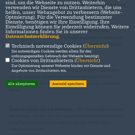
sind, um die Webseite zu nutzen. Weiterhin
unbeschwert Urlaub mache und dabei andere Länder und
verwenden wir Dienste von Drittanbietern, die uns
Kulturen kennen lernen kann.
helfen, unser Webangebot zu verbessern (Website-
Optmierung). Für die Verwendung bestimmter
Dienste, benötigen wir Ihre Einwilligung. Ihre
Einwilligung können Sie jederzeit widerrufen. Weitere
Sehr interessant finde ich....
die Arbeit in und mit
Informationen finden Sie in unserer
Datenschutzerklärung
.
Vereinen, durch die ich mich sozial engagieren kann und
welche mir wichtige Impulse für eine bürgernahe Politik
Technisch notwendige Cookies (
Übersicht
)
gibt.
Die notwendigen Cookies werden allein für den
ordnungsgemäßen Gebrauch der Webseite benötigt.
Cookies von Drittanbietern (
Übersicht
)
Zur Optimierung unserer Webseite binden wir Dienste und
Mein größter Fehler war....
dass ich unterschätzt habe,
Angebote von Drittanbietern ein.
wie die zeitliche Belastung des Berufspolitikers sich
gleichzeitig für das Familienleben nachhaltig auswirken
Alle akzeptieren
Auswahl speichern
kann.
Ändern würde ich am liebsten....
die Sorglosigkeit vieler
Menschen, mit der sie sich egoistisch dem Materialismus
hingeben und sich zu wenig um ideelle Werte ihres
Lebens kümmern.