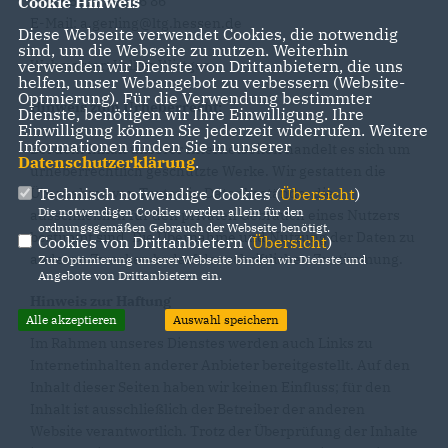
Cookie Hinweis
Fax: 0611 / 350 16 86
E-Mail: a.gerling@ltg.hessen.de
Diese Webseite verwendet Cookies, die notwendig
sind, um die Webseite zu nutzen. Weiterhin
verwenden wir Dienste von Drittanbietern, die uns
Webmaster: Volker Wirtgen
helfen, unser Webangebot zu verbessern (Website-
Optmierung). Für die Verwendung bestimmter
Hinweis zum Urheberrecht:
Dienste, benötigen wir Ihre Einwilligung. Ihre
Einwilligung können Sie jederzeit widerrufen. Weitere
Informationen finden Sie in unserer
Bei dem Inhalt unserer Internetseiten handelt es sich um
Datenschutzerklärung
.
urheberrechtlich geschützte Werke. Wir gestatten die
Technisch notwendige Cookies (
Übersicht
)
Übernahme von Texten in Datenbestände, die
Die notwendigen Cookies werden allein für den
ausschließlich für den privaten Gebrauch eines Nutzers
ordnungsgemäßen Gebrauch der Webseite benötigt.
bestimmt sind. Die Übernahme und Nutzung der Daten zu
Cookies von Drittanbietern (
Übersicht
)
anderen Zwecken bedarf der schriftlichen Zustimmung.
Zur Optimierung unserer Webseite binden wir Dienste und
Angebote von Drittanbietern ein.
Hinweis zur Haftung
Alle akzeptieren
Auswahl speichern
Im Rahmen unseres Dienstes werden auch Links zu
Internetinhalten anderer Anbieter bereitgestellt. Auf den
Inhalt dieser Seiten haben wir keinen Einfluss; für den
Inhalt ist ausschließlich der Betreiber der anderen
Website verantwortlich. Trotz der Überprüfung der Inhalte