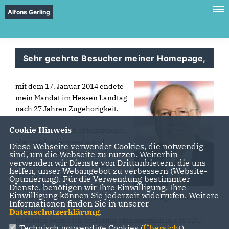
Alfons Gerling
Sehr geehrte Besucher meiner Homepage,
mit dem 17. Januar 2014 endete
mein Mandat im Hessen Landtag
nach 27 Jahren Zugehörigkeit.
Cookie Hinweis
Es waren für mich arbeitsreiche,
aber auch spannende und
Diese Webseite verwendet Cookies, die notwendig
erfüllte Jahre, in denen vieles
sind, um die Webseite zu nutzen. Weiterhin
verwenden wir Dienste von Drittanbietern, die uns
erreicht werden konnte und an
helfen, unser Webangebot zu verbessern (Website-
die ich gerne zurückdenken
Optmierung). Für die Verwendung bestimmter
Dienste, benötigen wir Ihre Einwilligung. Ihre
werde. Es war mir eine Ehre 27
Einwilligung können Sie jederzeit widerrufen. Weitere
Jahre Abgeordneter des Hessischen Landtags zu sein.
Informationen finden Sie in unserer
Datenschutzerklärung
.
Natürlich werde ich weiterhin ehrenamtlich in der CDU
Technisch notwendige Cookies (
Übersicht
)