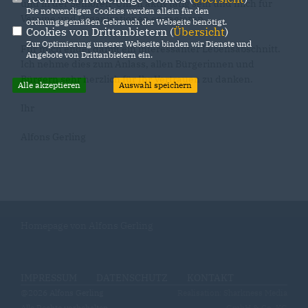
und in der Senioren-Union aktiv tätig sein und mich für
Die notwendigen Cookies werden allein für den
Vereine und Organisationen engagieren.
ordnungsgemäßen Gebrauch der Webseite benötigt.
Cookies von Drittanbietern (
Übersicht
)
Zur Optimierung unserer Webseite binden wir Dienste und
Für mich endet damit ein interessanter Lebensabschnitt.
Angebote von Drittanbietern ein.
Ich nehme dies zum Anlass, allen Bürgerinnen und
Bürgern sehr herzlich für Ihr Vertrauen zu danken.
Alle akzeptieren
Auswahl speichern
Ihr
Alfons Gerling
Homepage von Alfons Gerling
IMPRESSUM
DATENSCHUTZ
KONTAKT
@2026 Alfons Gerling
Realisation: Sharkness Media
Alle Rechte vorbehalten.
GmbH & Co. KG