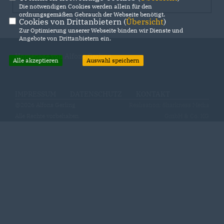
Die notwendigen Cookies werden allein für den
ordnungsgemäßen Gebrauch der Webseite benötigt.
Cookies von Drittanbietern (
Übersicht
)
Zur Optimierung unserer Webseite binden wir Dienste und
Angebote von Drittanbietern ein.
Homepage von Alfons Gerling
Alle akzeptieren
Auswahl speichern
IMPRESSUM
DATENSCHUTZ
KONTAKT
@2026 Alfons Gerling
Realisation: Sharkness Media
Alle Rechte vorbehalten.
GmbH & Co. KG