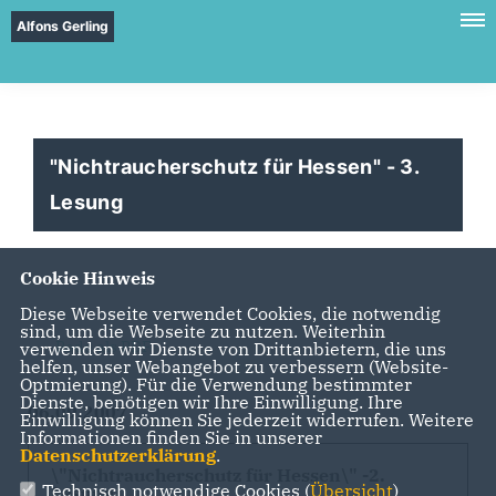
Alfons Gerling
"Nichtraucherschutz für Hessen" - 3.
Lesung
Cookie Hinweis
Diese Webseite verwendet Cookies, die notwendig
sind, um die Webseite zu nutzen. Weiterhin
Rede als PDF
verwenden wir Dienste von Drittanbietern, die uns
helfen, unser Webangebot zu verbessern (Website-
Optmierung). Für die Verwendung bestimmter
Dienste, benötigen wir Ihre Einwilligung. Ihre
06.09.2007
Einwilligung können Sie jederzeit widerrufen. Weitere
Informationen finden Sie in unserer
Datenschutzerklärung
.
\"Nichtraucherschutz für Hessen\" -2.
Technisch notwendige Cookies (
Übersicht
)
Lesung