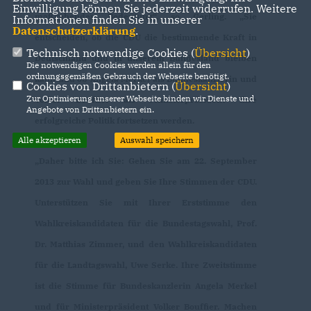
Einwilligung können Sie jederzeit widerrufen. Weitere
maßgebender Bedeutung“, so Gerling. „Sie
Informationen finden Sie in unserer
Datenschutzerklärung
.
entscheiden, ob die CDU die bestimmende Kraft in
Technisch notwendige Cookies (
Übersicht
)
Deutschland und in unserem Bundesland bleiben
Die notwendigen Cookies werden allein für den
ordnungsgemäßen Gebrauch der Webseite benötigt.
kann und ob Angela Merkel als Bundeskanzlerin und
Cookies von Drittanbietern (
Übersicht
)
Zur Optimierung unserer Webseite binden wir Dienste und
Volker Bouffier als Ministerpräsident ihre
Angebote von Drittanbietern ein.
erfolgreiche Politik fortsetzen werden.
Alle akzeptieren
Auswahl speichern
Daher bitte ich Sie: Gehen Sie am 22. September
2013 zur Wahl und geben Sie Ihre Stimmen der CDU.
Unterstützen Sie mit Ihrer Erststimme den
Wahlkreiskandidaten für die Bundestagswahl, Prof.
Dr. Matthias Zimmer, und den Wahlkreiskandidaten
für die Landtagswahl, Uwe Serke. Ihre Zweitstimme
ist die Stimme für Bundeskanzlerin Angela Merkel
und für Ministerpräsident Volker Bouffier. Machen