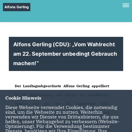
Alfons Gerling
Alfons Gerling (CDU): „Vom Wahlrecht
am 22. September unbedingt Gebrauch
machen!“
Der Landtagsabgeordnete Alfons Gerling appelliert
an die Bürgerinnen und Bürger im Frankfurter
Cookie Hinweis
Westen, bei der am 22. September 2013
Diese Webseite verwendet Cookies, die notwendig
sind, um die Webseite zu nutzen. Weiterhin
stattfindenden Bundes- und Landtagswahl von ihrem
verwenden wir Dienste von Drittanbietern, die uns
helfen, unser Webangebot zu verbessern (Website-
Wahlrecht Gebrauch zu machen. „Für die Zukunft
Optmierung). Für die Verwendung bestimmter
Dienste, benötigen wir Ihre Einwilligung. Ihre
Deutschlands und Hessens ist Ihre Stimme von