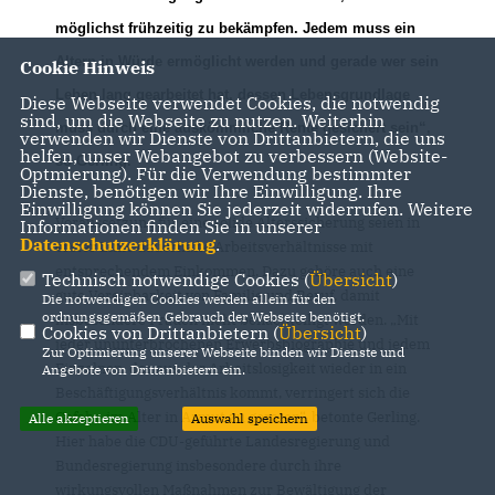
möglichst frühzeitig zu bekämpfen. Jedem muss ein
Altern in Würde ermöglicht werden und gerade wer sein
Cookie Hinweis
Leben lang gearbeitet hat, dessen Lebensgrundlage
Diese Webseite verwendet Cookies, die notwendig
sind, um die Webseite zu nutzen. Weiterhin
muss durch eine auskömmliche Rente gesichert sein“,
verwenden wir Dienste von Drittanbietern, die uns
helfen, unser Webangebot zu verbessern (Website-
so Gerling.
Optmierung). Für die Verwendung bestimmter
Dienste, benötigen wir Ihre Einwilligung. Ihre
Einwilligung können Sie jederzeit widerrufen. Weitere
Voraussetzung für eine solide Alterssicherung seien in
Informationen finden Sie in unserer
Datenschutzerklärung
.
erster Linie dauerhafte Arbeitsverhältnisse mit
entsprechendem Einkommen. Dazu gehöre auch eine
Technisch notwendige Cookies (
Übersicht
)
gute Vereinbarkeit von Familie und Beruf, damit
Die notwendigen Cookies werden allein für den
ordnungsgemäßen Gebrauch der Webseite benötigt.
insbesondere Frauen nicht benachteiligt werden. „Mit
Cookies von Drittanbietern (
Übersicht
)
jeder ununterbrochenen Erwerbsbiographie und jedem
Zur Optimierung unserer Webseite binden wir Dienste und
Einzelnen, der aus der Arbeitslosigkeit wieder in ein
Angebote von Drittanbietern ein.
Beschäftigungsverhältnis kommt, verringert sich die
Gefahr, im Alter in Armut zu geraten“, betonte Gerling.
Alle akzeptieren
Auswahl speichern
Hier habe die CDU-geführte Landesregierung und
Bundesregierung insbesondere durch ihre
wirkungsvollen Maßnahmen zur Bewältigung der